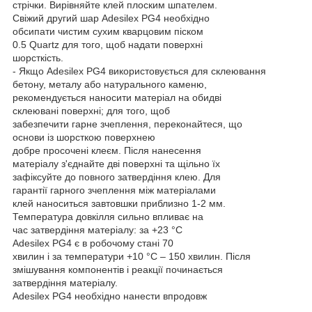
стрічки. Вирівняйте клей плоским шпателем.
Свіжий другий шар Adesilex PG4 необхідно
обсипати чистим сухим кварцовим піском
0.5 Quartz для того, щоб надати поверхні
шорсткість.
- Якщо Adesilex PG4 використовується для склеювання
бетону, металу або натурального каменю,
рекомендується наносити матеріал на обидві
склеювані поверхні; для того, щоб
забезпечити гарне зчеплення, переконайтеся, що
основи із шорсткою поверхнею
добре просочені клеєм. Після нанесення
матеріалу з'єднайте дві поверхні та щільно їх
зафіксуйте до повного затвердіння клею. Для
гарантії гарного зчеплення між матеріалами
клей наноситься завтовшки приблизно 1-2 мм.
Температура довкілля сильно впливає на
час затвердіння матеріалу: за +23 °C
Adesilex PG4 є в робочому стані 70
хвилин і за температури +10 °C – 150 хвилин. Після
змішування компонентів і реакції починається
затвердіння матеріалу.
Adesilex PG4 необхідно нанести впродовж