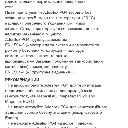
горизонтальних, вертикальних поверхнях і
стелі.
Після приготування Adesilex PG4 твердне без
зсідання через 5 годин (за температури +23 °C)
наслідок поперечного з'єднання хімічними
зв'язки. Склад характеризується високою адгезією і
великою механічною міцністю.
Adesilex PG4 відповідає вимогам
EN 1504-9 («Матеріали та системи для захисту та
ремонту бетонних конструкцій — здогади,
вимоги, контроль якості та оцінка
відповідності — Загальні положення з використання
матеріалів») і вимог, заявлених у
EN 1504-4 («Структурне з'єднання»).
РЕКОМЕНДАЦИИ
· Не використовуйте Adesilex PG4 для герметизації
еластичних або схильних до деформацій швів
(використовуйте Mapesil AC, Mapeflex PU20 або
Mapeflex PU21).
· Не використовуйте Adesilex PG4 для конструкційного
з'єднання свіжого бетону зі старим (використовуйте
Eporip).
· Не наносьте Adesilex PG4 на вологі поверхні.