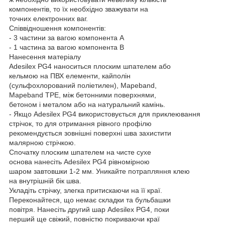
компонентів, то їх необхідно зважувати на
точних електронних ваг.
Співвідношення компонентів:
- 3 частини за вагою компонента А
- 1 частина за вагою компонента В
Нанесення матеріалу
Adesilex PG4 наноситься плоским шпателем або
кельмою на ПВХ елементи, кайполін
(сульфохлорований поліетилен), Mapeband,
Mapeband TPE, між бетонними поверхнями,
бетоном і металом або на натуральний камінь.
- Якщо Adesilex PG4 використовується для приклеювання
стрічок, то для отримання рівного профілю
рекомендується зовнішні поверхні шва захистити
малярною стрічкою.
Спочатку плоским шпателем на чисте сухе
основа нанесіть Adesilex PG4 рівномірною
шаром завтовшки 1-2 мм. Уникайте потрапляння клею
на внутрішній бік шва.
Укладіть стрічку, злегка притискаючи на її краї.
Переконайтеся, що немає складки та бульбашки
повітря. Нанесіть другий шар Adesilex PG4, поки
перший ще свіжий, повністю покриваючи краї