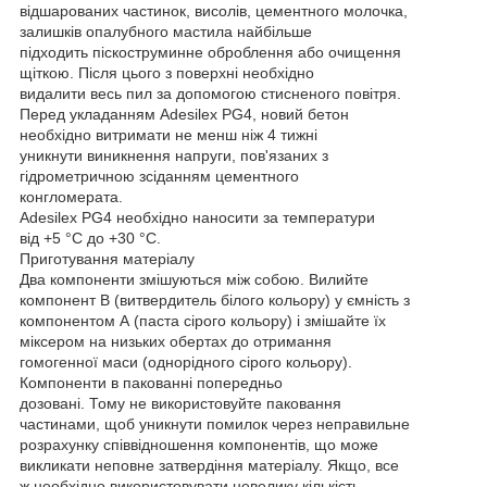
відшарованих частинок, висолів, цементного молочка,
залишків опалубного мастила найбільше
підходить піскоструминне оброблення або очищення
щіткою. Після цього з поверхні необхідно
видалити весь пил за допомогою стисненого повітря.
Перед укладанням Adesilex PG4, новий бетон
необхідно витримати не менш ніж 4 тижні
уникнути виникнення напруги, пов'язаних з
гідрометричною зсіданням цементного
конгломерата.
Adesilex PG4 необхідно наносити за температури
від +5 °C до +30 °C.
Приготування матеріалу
Два компоненти змішуються між собою. Вилийте
компонент В (витвердитель білого кольору) у ємність з
компонентом А (паста сірого кольору) і змішайте їх
міксером на низьких обертах до отримання
гомогенної маси (однорідного сірого кольору).
Компоненти в пакованні попередньо
дозовані. Тому не використовуйте паковання
частинами, щоб уникнути помилок через неправильне
розрахунку співвідношення компонентів, що може
викликати неповне затвердіння матеріалу. Якщо, все
ж необхідно використовувати невелику кількість