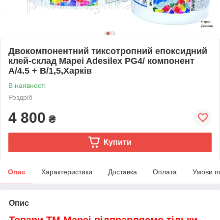
Двокомпонентний тиксотропний епоксидний
клей-склад Mapei Adesilex PG4/ компонент
A/4.5 + В/1,5,Харків
В наявності
Роздріб
4 800
₴
Купити
Опис
Характеристики
Доставка
Оплата
Умови п
Опис
Товари ТМ Mapei відправляємо тільки