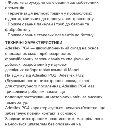
· Жорстке структурне склеювання залізобетонних
елементів.
· Герметизація великих тріщин у промислових
підлогах, схильних до пересування транспорту.
· Приклеювання панелей і труб до бетону та
фибробетону.
· Приклеювання сталевих елементів до бетону.
ТЕХНІЧНІ ХАРАКТЕРИСТИКИ
Adesilex PG4 — двокомпонентний склад на основі
епоксидних смол, дрібнозернистих
фракційованих заповнювачів та спеціальних
добавок, розроблений у науково-
дослідних лабораторіях компанії Mapei.
На відміну від Adesilex PG1 і Adesilex PG2
(Двухкомпонентні тиксотропні епоксидні клеї
для структурного посилення), Adesilex PG4 має
тривалішим робочим часом, що
полегшує застосування матеріалу навіть за високих
температур.
Adesilex PG4 характеризується низькою в'язкістю, що
забезпечує повний контакт із основою.
Завдяки тиксотропним властивостям, матеріал легко
наноситься шпателем без оповзання на