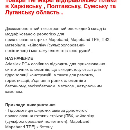
в Харківську , Полтавську, Сумську та
Луганську область .
Двокомпонентний тиксотропний епоксидний склад із
модифікованою реологією для
приклеювання стрічок Mapeband, Mapeband TPE, ПВХ
матеріалів, кайполіну (сульфохлорований
поліетилен) і монтажу елементів конструкцій.
НАЗНАЧЕНИЕ
Adesilex PG4 особливо підходить для приклеювання
синтетичних елементів, що використовуються для
гідроізоляції конструкцій, а також для ремонту,
герметизації, з'єднання різних елементів з
бетонному, залізобетоном, металом, натуральним
каменем.
Приклади використання
· Гідроізоляція широких швів за допомогою
приклеювання готових стрічок (ПВХ, кайполіну
(сульфохлорований поліетилен), Mapeband,
Mapeband TPE) к бетону.