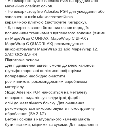
· Не використовуйте Adesilex PG4 на брудних або
механічно слабких основ.
· Не використовуйте Adesilex PG4 для укладання або
заповнення швів між кислотостійкою
керамічною плиткою (застосуйте Kerapoxy).
· Для вирівнювання бетонних основ перед їх
посиленням тканинами з вуглецевого волокна (якими
як MapeWrap C UNI-AX, MapeWrap C BI-AX і
MapeWrap C QUADRI-AX) рекомендується
використовувати MapeWrap 11 або MapeWrap 12.
ЗАСТОСУВАННЯ
Підготовка основи
Для підвищення адгезії смоли до клею кайонові
(сульфохлоровані поліетиленові) стрічки
попередньо необхідно очистити
розчинником, рекомендованим виробником
матеріалу.
Якщо Adesilex PG4 наноситься на металеву
поверхню, видаліть усі сліди іржі, фарб і
олій до металічного блиску. Для очищення
рекомендується використовувати піскострумину
оброблення (SA 2 1⁄2).
Бетон і основа з натурального каменю мають
бути чистими, міцними та сухими. Для видалення