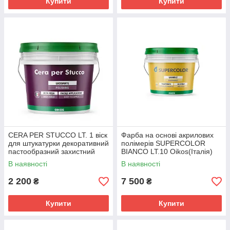
Купити
Купити
CERA PER STUCCO LT. 1 віск
Фарба на основі акрилових
для штукатурки декоративний
полімерів SUPERCOLOR
пастообразний захистний
BIANCO LT.10 Oikos(Італія)
Харків
В наявності
В наявності
2 200
7 500
₴
₴
Купити
Купити