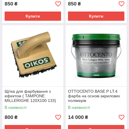
850
850
₴
₴
Купити
Купити
Щітка для фарбування з
OTTOCENTO BASE P LT.4
ефектом ( TAMPONE
фарба на ocнoвi акрилових
MILLERIGHE 120X100 133)
полiмерiв
В наявності
В наявності
800
14 000
₴
₴