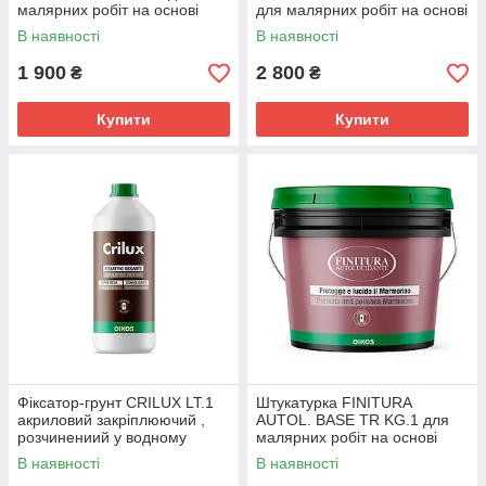
малярних робіт на основі
для малярних робіт на основі
вапна
вапна
В наявності
В наявності
1 900
2 800
₴
₴
Купити
Купити
Фіксатор-грунт CRILUX LT.1
Штукатурка FINITURA
акриловий закріплюючий ,
AUTOL. BASE TR KG.1 для
розчинениий у водному
малярних робіт на основі
середовищі
вапна
В наявності
В наявності