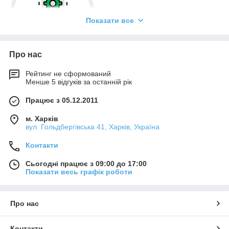
Показати все
Про нас
ТЕКСТУРИ «ПОД ЗАКАЗОК»
Рейтинг не сформований
OIKOS продумує кожен матеріал як єдиний у своєму роді —
Менше 5 відгуків за останній рік
як і кожен дизайн-проєкт відрізняється від інших. Декоративні
Працює з 05.12.2011
рішення «під замовлення» — одна з головних переваг
OIKOS.
м. Харків
вул. Гольдбергівська 41, Харків, Україна
Контакти
Сьогодні працює з 09:00 до 17:00
Показати весь графік роботи
Про нас
ЕКОДОДУКЦІЯ
Контакти