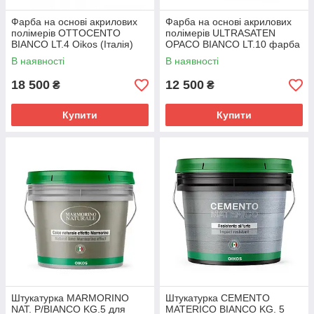
Фарба на основі акрилових
Фарба на основі акрилових
полімерів OTTOCENTO
полімерів ULTRASATEN
BIANCO LT.4 Oikos (Італія)
OPACO BIANCO LT.10 фарба
Харків
на основі акрилових
В наявності
В наявності
полімерів
18 500
12 500
₴
₴
Купити
Купити
Штукатурка MARMORINO
Штукатурка CEMENTO
NAT. P/BIANCO KG.5 для
MATERICO BIANCO KG. 5