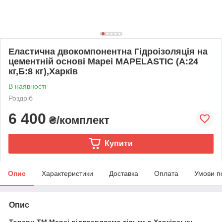
Еластична двокомпонентна Гідроізоляція на
цементній основі Mapei MAPELASTIC (А:24
кг,Б:8 кг),Харків
В наявності
Роздріб
6 400
₴/комплект
Купити
Опис
Характеристики
Доставка
Оплата
Умови п
Опис
Товари ТМ Mapei відправляємо тільки в Харківську,