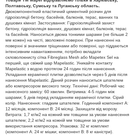
Полтавську, Сумську та Луганську область.
Двокомпонентний еластичний цементний розчин для
гідроізоляції бетону, басейнів, балконів, терас, ванних та
душових кімнат. Застосування: Гідроізоляційний захист
бетону, гідроізоляція ванних, душових кімнат, балконів, терас
та басейнів. Наноситься двома тонкими шарами (не більше 2
мм кожен) на чисті, зволожені поверхні. При нанесенні на
поверхні зі значними тріщинами або поверхні, що піддаються
інтенсивним навантаженням, потрібно вкладати
скловолокнисту сітка Fibreglass Mesh або Mapetex Sel на
перший, ще свіжий шар Mapelastic. Уникайте контакту
Mapelastic з водою протягом 24 годин після нанесення.
Укладання керамічної плитки дозволяється через 5 днів після
нанесення Mapelastic. Даний розчин наноситься шпателем
або компресором високого тиску. Технічні дані: Робочий час
нанесеного замісу: 60 хвилин. Витримка: 4-5 годин між
шарами; 5 днів перед укладанням керамічної плитки. Сірий
колір. Нанесення: гладким шпателем. Годинний компонент А:
12 місяців, компонент В: 24 місяці. Захищати від морозу.
Витрата: 1,7 кг/м2 на кожний мм товщини за умови нанесення
шпателем; 2,2 кг/м2 на кожній мм товщини за умови
використання компресора. Упаковка: 32 кг комплект
(компонент А: 24 кг мішки; компонент В: 8 кг каністри).