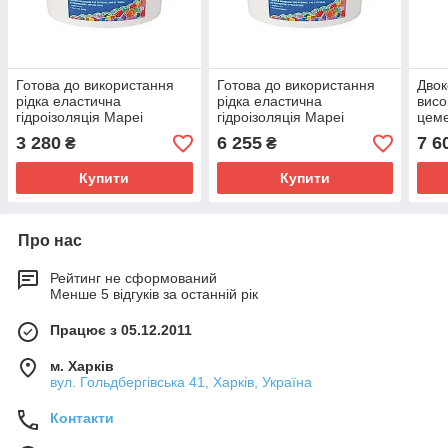
Готова до використання
Готова до використання
Дво
рідка еластична
рідка еластична
висо
гідроізоляція Mapei
гідроізоляція Mapei
цеме
Mapelastic
Mapelastic
Mape
3 280
6 255
7 6
₴
₴
Aquadefense/7.5
Aquadefense/15кг(Мапеластик)Харк
+ B 
кг(Мапеластик)Харків
Купити
Купити
Про нас
Рейтинг не сформований
Менше 5 відгуків за останній рік
Працює з 05.12.2011
м. Харків
вул. Гольдбергівська 41, Харків, Україна
Контакти