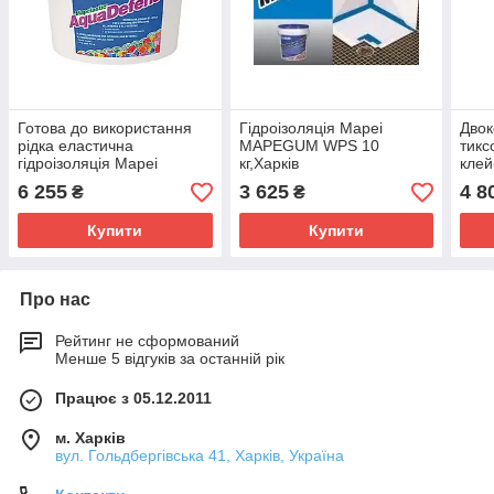
Готова до використання
Гідроізоляція Mapei
Дво
рідка еластична
MAPEGUM WPS 10
тикс
гідроізоляція Mapei
кг,Харків
клей
Mapelastic
PG4/
6 255
3 625
4 8
₴
₴
Aquadefense/15кг(Мапеластик)Харків
В/1,
Купити
Купити
Про нас
Рейтинг не сформований
Менше 5 відгуків за останній рік
Працює з 05.12.2011
м. Харків
вул. Гольдбергівська 41, Харків, Україна