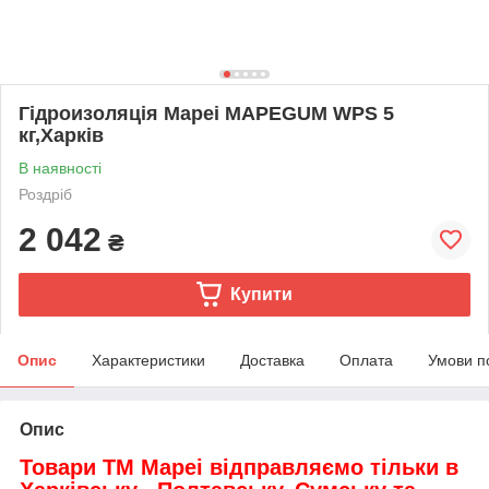
Гідроизоляція Mapei MAPEGUM WPS 5
кг,Харків
В наявності
Роздріб
2 042
₴
Купити
Опис
Характеристики
Доставка
Оплата
Умови п
Опис
Товари ТМ Mapei відправляємо тільки в