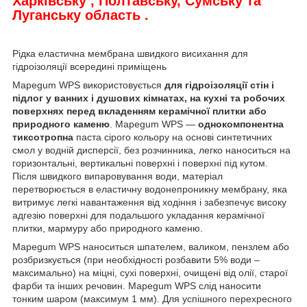
Харківську , Полтавську, Сумську та
Луганську область .
Рідка еластична мембрана швидкого висихання для
гідроізоляції всередині приміщень
Mapegum WРS використовується
для гідроізоляції стін і
підлог у ванних і душових кімнатах, на кухні та робочих
поверхнях перед вкладенням керамічної плитки або
природного каменю
. Mapegum WРS —
однокомпонентна
тиксотропна
паста сірого кольору на основі синтетичних
смол у водній дисперсії, без розчинника, легко наноситься на
горизонтальні, вертикальні поверхні і поверхні під кутом.
Після швидкого випаровування води, матеріал
перетворюється в еластичну водонепроникну мембрану, яка
витримує легкі навантаження від ходіння і забезпечує високу
адгезію поверхні для подальшого укладання керамічної
плитки, мармуру або природного каменю.
Mapegum WРS наноситься шпателем, валиком, пензлем або
розбризкується (при необхідності розбавити 5% води –
максимально) на міцні, сухі поверхні, очищені від олії, старої
фарби та інших речовин. Mapegum WРS слід наносити
тонким шаром (максимум 1 мм). Для успішного перехресного