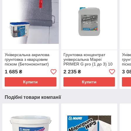
Універсальна акрилова
Грунтовка концентрат
Унів
грунтовка з кварцовим
універсальна Mapei
грун
піском (Бетоноконтакт)
PRIMER G pro (1 до 3) 10
піск
Mapei Eco Prim Grip 5 кг
л , Харків
Mape
1 685
2 235
3 0
₴
₴
Купити
Купити
Подібні товари компанії