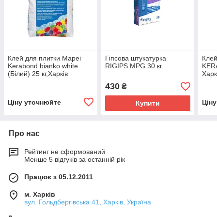
Клей для плитки Mapei
Гіпсова штукатурка
Клей
Kerabond bianko white
RIGIPS MPG 30 кг
KERA
(Білий) 25 кг,Харків
Харк
430
₴
Ціну уточнюйте
Цін
Купити
Про нас
Рейтинг не сформований
Менше 5 відгуків за останній рік
Працює з 05.12.2011
м. Харків
вул. Гольдбергівська 41, Харків, Україна