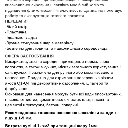
високоякісної сировини шпаклівка має білий колір та
підвищенні фізико-механічні властивості, що значно полегшує
роботу та експлуатацію готового покриття.
ПЕРЕВАГИ:
-Білий колір
-Пластична
-Ідеально гладка
-Зручне стикування шарів матеріалу
-Безпечна для людини та навколишнього середовища
СФЕРА ЗАСТОСУВАННЯ
Використовується в середині приміщень з нормальною
вологістю, а також в кухнях, місцях загального користування і
сан. вузлах. Призначена для ручного або механізованого
нанесення. Придатна для отримання поверхонь з рівнем
якості Q1-Q4 під декоративне оздоблення, шпалери та
фарбування.
Основами для нанесення можуть бути всі види гіпсокартоних,
гіпсоволотнистих, цементноволокнистих плит, гіпсові та
цементні штукатурки, бетонні поверхні.
Рекомендована товщина нанесення шпаклівки за один
підхід 1-5 мм.
Витрата суміші 1кг/м2 при товщині шару 1мм.