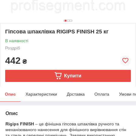
Гіпсова шпаклівка RIGIPS FINISH 25 кг
В наявності
Роздріб
442
₴
Купити
Опис
Характеристики
Доставка
Оплата
Умови п
Опис
Rigips FINISH
– це фінішна гіпсова шпаклівка ручного та
механізованого нанесення для фінішного вирівнювання стін
та стель в середині приміщень. Завдяки використанню