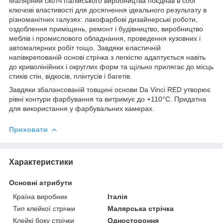
Малярний скотч італійського виробництва поєднав в собі
ключові властивості для досягнення ідеального результату в
різноманітних галузях: лакофарбові дизайнерські роботи,
оздоблення приміщень, ремонт і будівництво, виробництво
меблів і промислового обладнання, проведення кузовних і
автомалярних робіт тощо. Завдяки еластичній
напівкрепованій основі стрічка з легкістю адаптується навіть
до криволінійних і округлих форм та щільно прилягає до місць
стиків стін, відкосів, плінтусів і багетів.
Завдяки збалансованій товщині основи Da Vinci RED утворює
рівні контури фарбування та витримує до +110°С. Придатна
для використання у фарбувальних камерах.
Приховати
Характеристики
Основні атрибути
Країна виробник
Італія
Тип клейкої стрічки
Малярська стрічка
Клейкі боку стрічки
Одностороння