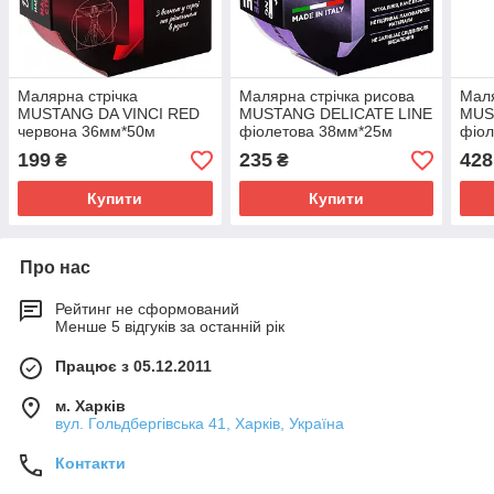
Малярна стрічка
Малярна стрічка рисова
Маля
MUSTANG DA VINCI RED
MUSTANG DELICATE LINE
MUS
червона 36мм*50м
фіолетова 38мм*25м
фіо
199
235
428
₴
₴
Купити
Купити
Про нас
Рейтинг не сформований
Менше 5 відгуків за останній рік
Працює з 05.12.2011
м. Харків
вул. Гольдбергівська 41, Харків, Україна
Контакти