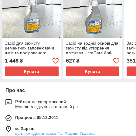
Засіб для захисту
Засіб на водній основі для
Засі
цементних заповнювачів
захисту від утворення
зали
швів та полірованого
плісняви UltraCare Anti-
розч
керамограніту UltraCare
Mould Protector 750мл
/1 M
1 446
627
351
₴
₴
Grout Protector 750мл
Купити
Купити
Про нас
Рейтинг не сформований
Менше 5 відгуків за останній рік
Працює з 05.12.2011
м. Харків
вул. Гольдбергівська 41, Харків, Україна