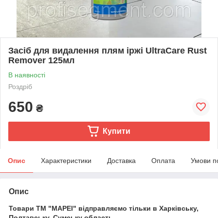
Засіб для видалення плям іржі UltraCare Rust
Remover 125мл
В наявності
Роздріб
650
₴
Купити
Опис
Характеристики
Доставка
Оплата
Умови п
Опис
Товари ТМ "МАРЕІ" відправляємо тільки в Харківську,
Полтавську, Сумську область.