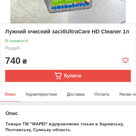
Лужний очисний засібUltraCare HD Cleaner 1л
В наявності
Роздріб
740
₴
Купити
Опис
Характеристики
Доставка
Оплата
Умови п
Опис
Товари ТМ "МАРЕІ" відправляємо тільки в Харківську,
Полтавську, Сумську область.