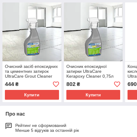
Очисний засіб епоксидних
Очисник епоксидної
Кон
та цементних затирок
затирки UltraCare
кисл
UltraCare Grout Cleaner
Kerapoxy Cleaner 0,75л
Ultr
0.75л
444
802
690
₴
₴
Купити
Купити
Про нас
Рейтинг не сформований
Менше 5 відгуків за останній рік