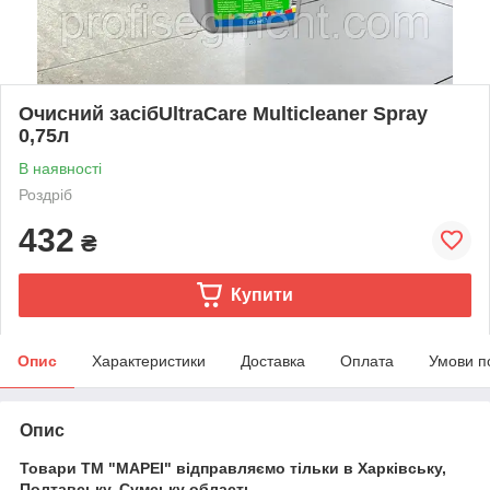
Очисний засібUltraCare Multicleaner Spray
0,75л
В наявності
Роздріб
432
₴
Купити
Опис
Характеристики
Доставка
Оплата
Умови п
Опис
Товари ТМ "МАРЕІ" відправляємо тільки в Харківську,
Полтавську, Сумську область.