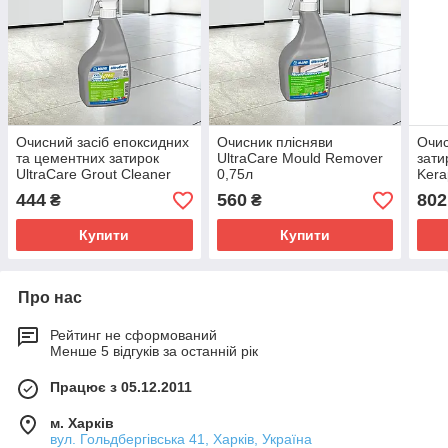
Очисний засіб епоксидних
Очисник плісняви
Очис
та цементних затирок
UltraCare Mould Remover
зати
UltraCare Grout Cleaner
0,75л
Kera
0.75л
444
560
802
₴
₴
Купити
Купити
Про нас
Рейтинг не сформований
Менше 5 відгуків за останній рік
Працює з 05.12.2011
м. Харків
вул. Гольдбергівська 41, Харків, Україна