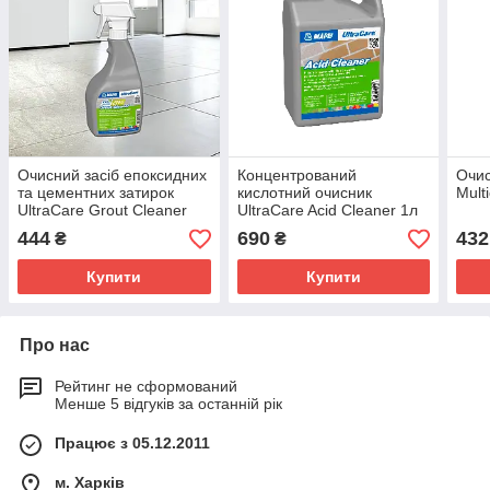
Очисний засіб епоксидних
Концентрований
Очис
та цементних затирок
кислотний очисник
Mult
UltraCare Grout Cleaner
UltraCare Acid Cleaner 1л
0.75л
444
690
432
₴
₴
Купити
Купити
Про нас
Рейтинг не сформований
Менше 5 відгуків за останній рік
Працює з 05.12.2011
м. Харків