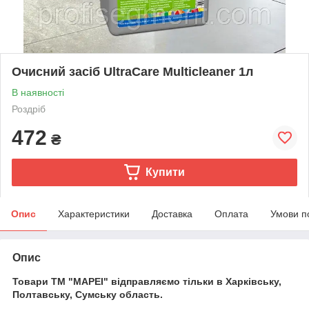
Очисний засіб UltraCare Multicleaner 1л
В наявності
Роздріб
472
₴
Купити
Опис
Характеристики
Доставка
Оплата
Умови п
Опис
Товари ТМ "MAPEI" відправляємо тільки в Харківську,
Полтавську, Сумську область.