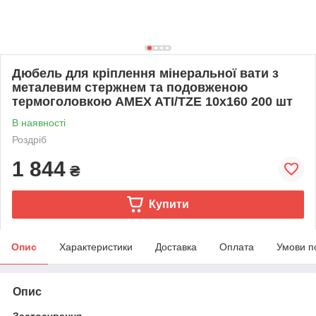
Дюбель для кріплення мінеральної вати з
металевим стержнем та подовженою
термоголовкою AMEX ATI/TZE 10х160 200 шт
В наявності
Роздріб
1 844
₴
Купити
Опис
Характеристики
Доставка
Оплата
Умови п
Опис
Застосування