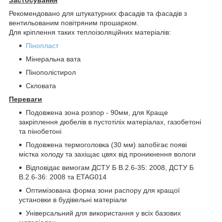
Рекомендовано для штукатурних фасадів та фасадів з
вентильованим повітряним прошарком.
Для кріплення таких теплоізоляційних матеріалів:
Пінопласт
Мінеральна вата
Пінополістирол
Скловата
Переваги
Подовжена зона розпор - 90мм, для Краще
закріплення дюбелів в пустотіліх матеріалах, газобетоні
та пінобетоні
Подовжена термоголовка (30 мм) запобігає появі
містка холоду та захіщає цвях від проникнення вологи
Відповідає вимогам ДСТУ Б В.2.6-35: 2008, ДСТУ Б
В.2.6-36: 2008 та ETAG014
Оптимізована форма зони распору для кращої
установки в будівельні матеріали
Універсальний для використання у всіх базових