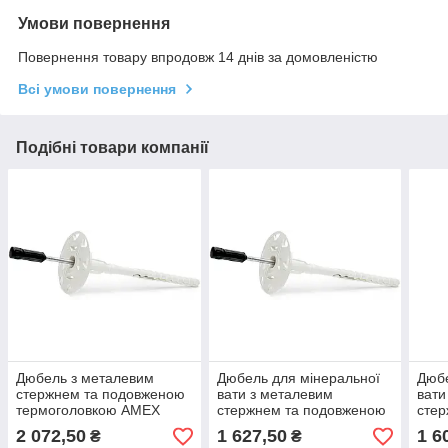
Умови повернення
Повернення товару впродовж 14 днів за домовленістю
Всі умови повернення
Подібні товари компанії
Дюбель з металевим
Дюбель для мінеральної
Дюбе
стержнем та подовженою
вати з металевим
вати
термоголовкою AMEX
стержнем та подовженою
стер
ATI/TZE 10х140, 250шт.
термоголовкою AMEX
тер
2 072,50
1 627,50
1 6
₴
₴
ATI/TZE 10х200, 150шт.
ATI/