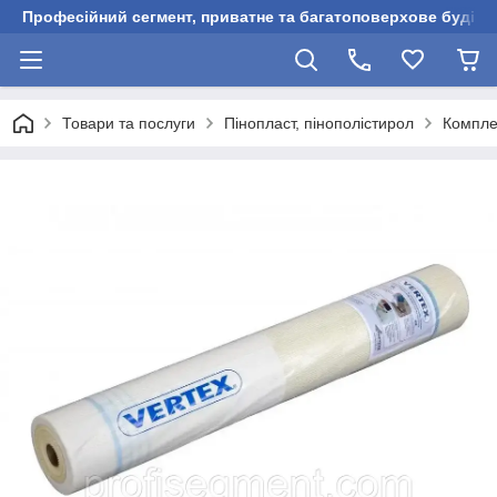
Професійний сегмент, приватне та багатоповерхове будівни
Товари та послуги
Пінопласт, пінополістирол
Компле