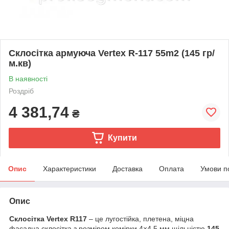
Склосітка армуюча Vertex R-117 55m2 (145 гр/
м.кв)
В наявності
Роздріб
4 381,74
₴
Купити
Опис
Характеристики
Доставка
Оплата
Умови п
Опис
Склосітка Vertex R117
– це лугостійка, плетена, міцна
фасадна склосітка з розміром комірки 4×4,5 мм щільністю
145