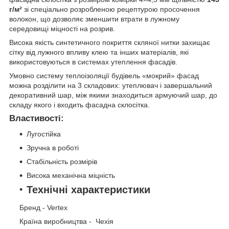
г/м²
зі спеціально розробленою рецептурою просочення
волокон, що дозволяє зменшити втрати в лужному
середовищі міцності на розрив.
Висока якість синтетичного покриття скляної нитки захищає
сітку від лужного впливу клею та інших матеріалів, які
використовуються в системах утеплення фасадів.
Умовно систему теплоізоляції будівель «мокрий» фасад
можна розділити на 3 складових: утеплювач і завершальний
декоративний шар, між якими знаходиться армуючий шар, до
складу якого і входить фасадна склосітка.
Властивості:
Лугостійка
Зручна в роботі
Стабільність розмірів
Висока механічна міцність
Технічні характеристики
Бренд - Vertex
Країна виробництва - Чехія