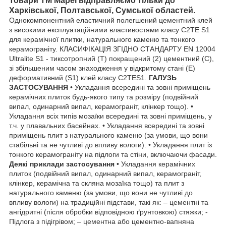
Товари ТМ Mapei відправляємо тільки до
Харківської, Полтавської, Сумської областей.
Однокомпонентний еластичний полегшений цементний клей
з високими експлуатаційними властивостями класу C2TE S1
для керамічної плитки, натурального каменю та тонкого
керамограніту. КЛАСИФІКАЦІЯ ЗГІДНО СТАНДАРТУ EN 12004
Ultralite S1 - тиксотропний (Т) покращений (2) цементний (С),
зі збільшеним часом знаходження у відкритому стані (Е)
деформативний (S1) клей класу С2ТЕS1.
ГАЛУЗЬ
ЗАСТОСУВАННЯ
• Укладання всередині та зовні приміщень
керамічних плиток будь-якого типу та розміру (подвійний
випал, одинарний випал, керамограніт, клінкер тощо). •
Укладання всіх типів мозаїки всередині та зовні приміщень, у
т.ч. у плавальних басейнах. • Укладання всередині та зовні
приміщень плит з натурального каменю (за умови, що вони
стабільні та не чутливі до впливу вологи). • Укладання плит із
тонкого керамограніту на підлоги та стіни, включаючи фасади.
Деякі приклади застосування
• Укладання керамічних
плиток (подвійний випал, одинарний випал, керамограніт,
клінкер, керамічна та скляна мозаїка тощо) та плит з
натурального каменю (за умови, що вони не чутливі до
впливу вологи) на традиційні підстави, такі як: – цементні та
ангідритні (після обробки відповідною ґрунтовкою) стяжки; -
Підлога з підігрівом; – цементна або цементно-вапняна