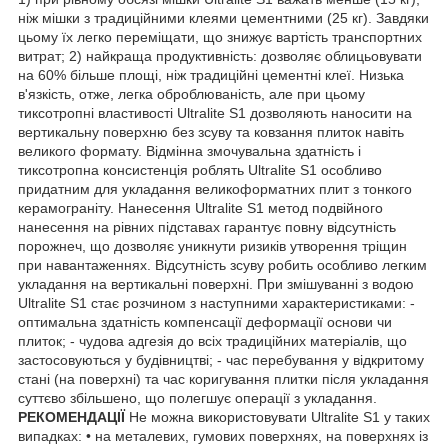
ніж мішки з традиційними клеями цементними (25 кг). Завдяки
цьому їх легко переміщати, що знижує вартість транспортних
витрат; 2) найкраща продуктивність: дозволяє облицьовувати
на 60% більше площі, ніж традиційні цементні клеї. Низька
в'язкість, отже, легка оброблюваність, але при цьому
тиксотропні властивості Ultralite S1 дозволяють наносити на
вертикальну поверхню без зсуву та ковзання плиток навіть
великого формату. Відмінна змочувальна здатність і
тиксотропна консистенція роблять Ultralite S1 особливо
придатним для укладання великоформатних плит з тонкого
керамограніту. Нанесення Ultralite S1 метод подвійного
нанесення на рівних підставах гарантує повну відсутність
порожнеч, що дозволяє уникнути ризиків утворення тріщин
при навантаженнях. Відсутність зсуву робить особливо легким
укладання на вертикальні поверхні. При змішуванні з водою
Ultralite S1 стає розчином з наступними характеристиками: -
оптимальна здатність компенсації деформації основи чи
плиток; - чудова адгезія до всіх традиційних матеріалів, що
застосовуються у будівництві; - час перебування у відкритому
стані (на поверхні) та час коригування плитки після укладання
суттєво збільшено, що полегшує операції з укладання.
РЕКОМЕНДАЦІЇ
Не можна використовувати Ultralite S1 у таких
випадках: • на металевих, гумових поверхнях, на поверхнях із