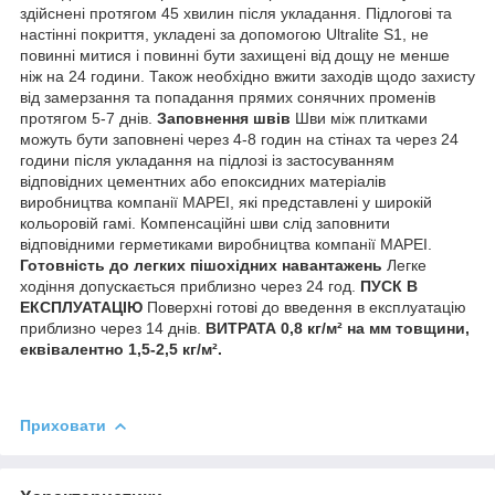
здійснені протягом 45 хвилин після укладання. Підлогові та
настінні покриття, укладені за допомогою Ultralite S1, не
повинні митися і повинні бути захищені від дощу не менше
ніж на 24 години. Також необхідно вжити заходів щодо захисту
від замерзання та попадання прямих сонячних променів
протягом 5-7 днів.
Заповнення швів
Шви між плитками
можуть бути заповнені через 4-8 годин на стінах та через 24
години після укладання на підлозі із застосуванням
відповідних цементних або епоксидних матеріалів
виробництва компанії MAPEI, які представлені у широкій
кольоровій гамі. Компенсаційні шви слід заповнити
відповідними герметиками виробництва компанії MAPEI.
Готовність до легких пішохідних навантажень
Легке
ходіння допускається приблизно через 24 год.
ПУСК В
ЕКСПЛУАТАЦІЮ
Поверхні готові до введення в експлуатацію
приблизно через 14 днів.
ВИТРАТА 0,8 кг/м² на мм товщини,
еквівалентно 1,5-2,5 кг/м².
Приховати