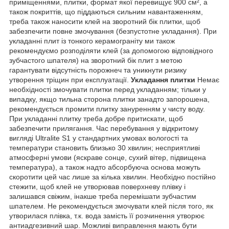
приміщеннями, плитки, формат якої перевищує 900 см², а
також покриттів, що піддаються сильним навантаженням,
треба також наносити клей на зворотний бік плитки, щоб
забезпечити повне змочування (безпустотне укладання). При
укладанні плит із тонкого керамограніту ми також
рекомендуємо розподіляти клей (за допомогою відповідного
зубчастого шпателя) на зворотний бік плит з метою
гарантувати відсутність порожнеч та уникнути ризику
утворення тріщин при експлуатації.
Укладання плитки
Немає
необхідності змочувати плитки перед укладанням; тільки у
випадку, якщо тильна сторона плитки занадто запорошена,
рекомендується промити плитку зануренням у чисту воду.
При укладанні плитку треба добре притискати, щоб
забезпечити прилягання. Час перебування у відкритому
вигляді Ultralite S1 у стандартних умовах вологості та
температури становить близько 30 хвилин; несприятливі
атмосферні умови (яскраве сонце, сухий вітер, підвищена
температура), а також надто абсорбуюча основа можуть
скоротити цей час лише за кілька хвилин. Необхідно постійно
стежити, щоб клей не утворював поверхневу плівку і
залишався свіжим, інакше треба перемішати зубчастим
шпателем. Не рекомендується змочувати клей після того, як
утворилася плівка, т.к. вода замість її розчинення утворює
антиадгезивний шар. Можливі виправлення мають бути