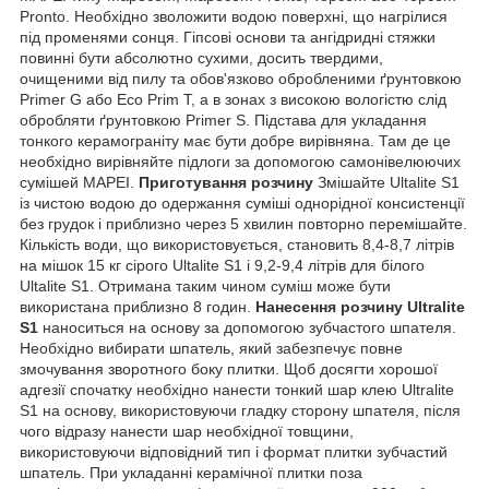
Pronto. Необхідно зволожити водою поверхні, що нагрілися
під променями сонця. Гіпсові основи та ангідридні стяжки
повинні бути абсолютно сухими, досить твердими,
очищеними від пилу та обов'язково обробленими ґрунтовкою
Primer G або Eco Prim T, а в зонах з високою вологістю слід
обробляти ґрунтовкою Primer S. Підстава для укладання
тонкого керамограніту має бути добре вирівняна. Там де це
необхідно вирівняйте підлоги за допомогою самонівелюючих
сумішей MAPEI.
Приготування розчину
Змішайте Ultalite S1
із чистою водою до одержання суміші однорідної консистенції
без грудок і приблизно через 5 хвилин повторно перемішайте.
Кількість води, що використовується, становить 8,4-8,7 літрів
на мішок 15 кг сірого Ultalite S1 і 9,2-9,4 літрів для білого
Ultalite S1. Отримана таким чином суміш може бути
використана приблизно 8 годин.
Нанесення розчину Ultralite
S1
наноситься на основу за допомогою зубчастого шпателя.
Необхідно вибирати шпатель, який забезпечує повне
змочування зворотного боку плитки. Щоб досягти хорошої
адгезії спочатку необхідно нанести тонкий шар клею Ultralite
S1 на основу, використовуючи гладку сторону шпателя, після
чого відразу нанести шар необхідної товщини,
використовуючи відповідний тип і формат плитки зубчастий
шпатель. При укладанні керамічної плитки поза