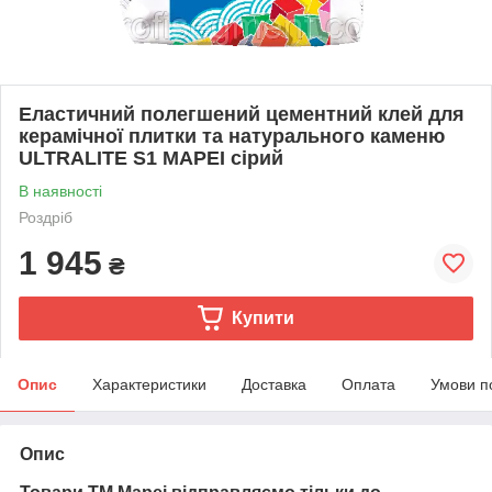
Еластичний полегшений цементний клей для
керамічної плитки та натурального каменю
ULTRALITE S1 MAPEI сірий
В наявності
Роздріб
1 945
₴
Купити
Опис
Характеристики
Доставка
Оплата
Умови п
Опис