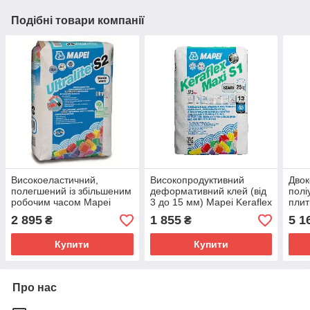
Подібні товари компанії
Високоеластичний,
Високопродуктивний
Дво
полегшений із збільшеним
деформативний клей (від
полі
робочим часом Mapei
3 до 15 мм) Mapei Keraflex
плит
Ultralite S2 White/білий
Maxi S1 Grey/Сірий 25
Ultr
2 895
1 855
5 1
₴
₴
кг.Харків
Купити
Купити
Про нас