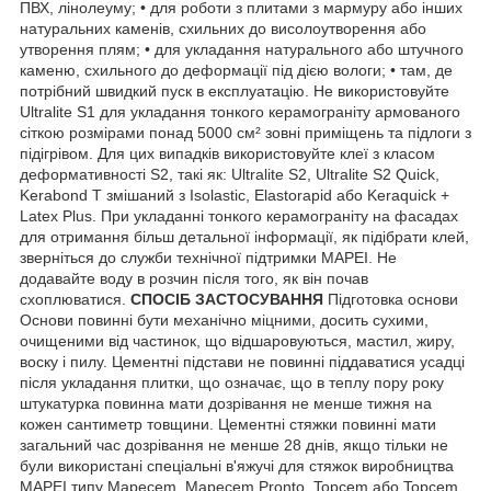
ПВХ, лінолеуму; • для роботи з плитами з мармуру або інших
натуральних каменів, схильних до висолоутворення або
утворення плям; • для укладання натурального або штучного
каменю, схильного до деформації під дією вологи; • там, де
потрібний швидкий пуск в експлуатацію. Не використовуйте
Ultralite S1 для укладання тонкого керамограніту армованого
сіткою розмірами понад 5000 см² зовні приміщень та підлоги з
підігрівом. Для цих випадків використовуйте клеї з класом
деформативності S2, такі як: Ultralite S2, Ultralite S2 Quick,
Kerabond T змішаний з Isolastic, Elastorapid або Keraquick +
Latex Plus. При укладанні тонкого керамограніту на фасадах
для отримання більш детальної інформації, як підібрати клей,
зверніться до служби технічної підтримки MAPEI. Не
додавайте воду в розчин після того, як він почав
схоплюватися.
СПОСІБ ЗАСТОСУВАННЯ
Підготовка основи
Основи повинні бути механічно міцними, досить сухими,
очищеними від частинок, що відшаровуються, мастил, жиру,
воску і пилу. Цементні підстави не повинні піддаватися усадці
після укладання плитки, що означає, що в теплу пору року
штукатурка повинна мати дозрівання не менше тижня на
кожен сантиметр товщини. Цементні стяжки повинні мати
загальний час дозрівання не менше 28 днів, якщо тільки не
були використані спеціальні в'яжучі для стяжок виробництва
MAPEI типу Mapecem, Mapecem Pronto, Topcem або Topcem