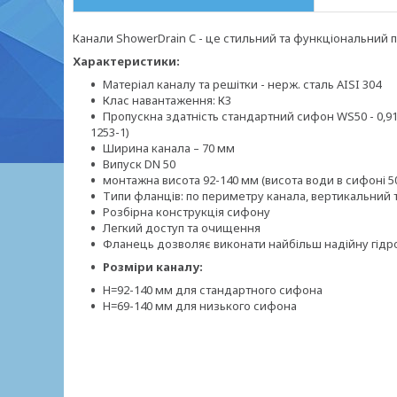
Канали ShowerDrain C - це стильний та функціональний п
Характеристики:
Матеріал каналу та решітки - нерж. сталь AISI 304
Клас навантаження: К3
Пропускна здатність стандартний сифон WS50 - 0,91 л
1253-1)
Ширина канала – 70 мм
Випуск DN 50
монтажна висота 92-140 мм (висота води в сифоні 50
Типи фланців: по периметру канала, вертикальний
Розбірна конструкція сифону
Легкий доступ та очищення
Фланець дозволяє виконати найбільш надійну гідро
Розміри каналу:
Н=92-140 мм для стандартного сифона
Н=69-140 мм для низького сифона