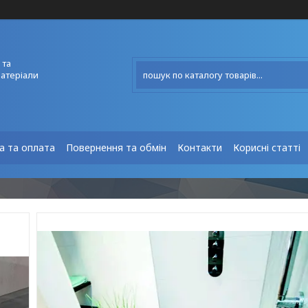
 та
матеріали
а та оплата
Повернення та обмін
Контакти
Корисні статті