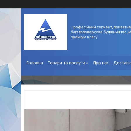
Професійний сегмент, приватне
багатоповерхове будівництво, 
преміум класу.
Головна
Товари та послуги
Про нас
Доставк