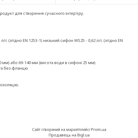
родукт для створення сучасного інтер’єру.
/с (згідно EN 1253-1) низький сифон WS25 - 0,62 л/с (згідно EN
 мм) або 69-140 мм (висота води в сифоні 25 мм)
 та без фланцю
ізоляцію.
Prom.ua
Сайт створений на маркетплейсі
Продавець на Bigl.ua