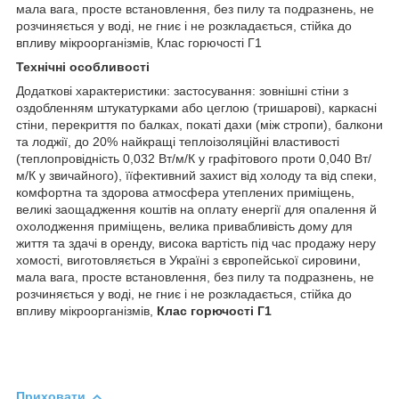
мала вага, просте встановлення, без пилу та подразнень, не
розчиняється у воді, не гниє і не розкладається, стійка до
впливу мікроорганізмів, Клас горючості Г1
Технічні особливості
Додаткові характеристики: застосування: зовнішні стіни з
оздобленням штукатурками або цеглою (тришарові), каркасні
стіни, перекриття по балках, покаті дахи (між стропи), балкони
та лоджії, до 20% найкращі теплоізоляційні властивості
(теплопровідність 0,032 Вт/м/К у графітового проти 0,040 Вт/
м/К у звичайного), їїфективний захист від холоду та від спеки,
комфортна та здорова атмосфера утеплених приміщень,
великі заощадження коштів на оплату енергії для опалення й
охолодження приміщень, велика привабливість дому для
життя та здачі в оренду, висока вартість під час продажу неру
хомості, виготовляється в Україні з європейської сировини,
мала вага, просте встановлення, без пилу та подразнень, не
розчиняється у воді, не гниє і не розкладається, стійка до
впливу мікроорганізмів,
Клас горючості Г1
Приховати