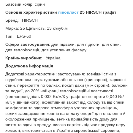
Базовий колір: сірий
Основні характеристики
пінопласт
25 HIRSCH графіт
Бренд: HIRSCH
Марка: 25 Щільність: 13 кг/куб.м
Тип: EPS-60
Сфера застосування
: для підвали, для підлоги, для стіни,
для теплоізоляції, для утеплення фасаду
Країна-виробник:
Україна
Додаткова інформація
Додаткові характеристики: застосування: зовнішні стіни з
оздобленням штукатурками або цеглою (тришарові), каркасні
стіни, перекриття по балках, покаті дахи (між стропи), балкони
та лоджії, до 20% найкращі теплоізоляційні властивості
(теплопровідність 0,032 Вт/м/К у графітового проти 0,040 Вт/
м/К у звичайного), їїфективний захист від холоду та від спеки,
комфортна та здорова атмосфера утеплених приміщень,
великі заощадження коштів на оплату енергії для опалення й
охолодження приміщень, велика привабливість дому для
життя та здачі в оренду, висока вартість під час продажу неру
хомості, виготовляється в Україні з європейської сировини,