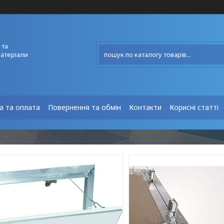
 та
матеріали
а та оплата
Повернення та обмін
Контакти
Корисні статті