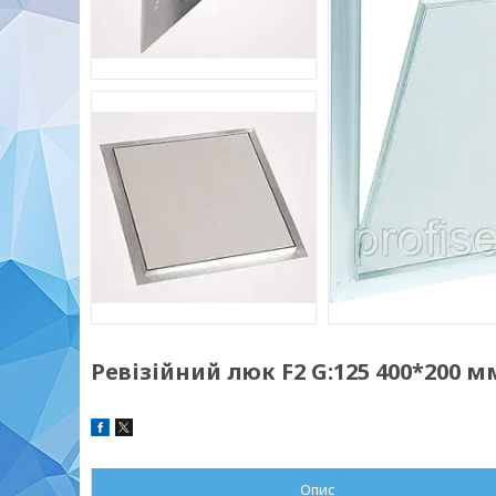
Ревізійний люк F2 G:125 400*200 м
Опис