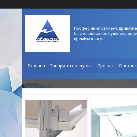
Професійний сегмент, приватне
багатоповерхове будівництво, 
преміум класу.
Головна
Товари та послуги
Про нас
Доставк