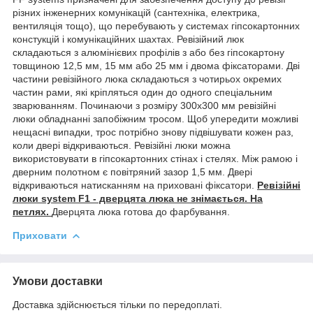
різних інженерних комунікацій (сантехніка, електрика,
вентиляція тощо), що перебувають у системах гіпсокартонних
констукцій і комунікаційних шахтах. Ревізійний люк
складаються з алюмінієвих профілів з або без гіпсокартону
товщиною 12,5 мм, 15 мм або 25 мм і двома фіксаторами. Дві
частини ревізійного люка складаються з чотирьох окремих
частин рами, які кріпляться один до одного спеціальним
зварюванням. Починаючи з розміру 300х300 мм ревізійні
люки обладнанні запобіжним тросом. Щоб упередити можливі
нещасні випадки, трос потрібно знову підвішувати кожен раз,
коли двері відкриваються. Ревізійні люки можна
використовувати в гіпсокартонних стінах і стелях. Між рамою і
дверним полотном є повітряний зазор 1,5 мм. Двері
відкриваються натисканням на приховані фіксатори.
Ревізійні
люки system F1 - дверцята люка не знімається. На
петлях.
Дверцята люка готова до фарбування.
Приховати
Умови доставки
Доставка здійснюється тільки по передоплаті.