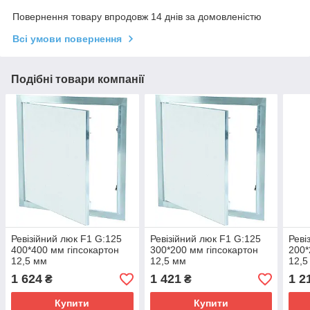
Повернення товару впродовж 14 днів за домовленістю
Всі умови повернення
Подібні товари компанії
Ревізійний люк F1 G:125
Ревізійний люк F1 G:125
Реві
400*400 мм гіпсокартон
300*200 мм гіпсокартон
200*
12,5 мм
12,5 мм
12,5
1 624
1 421
1 2
₴
₴
Купити
Купити