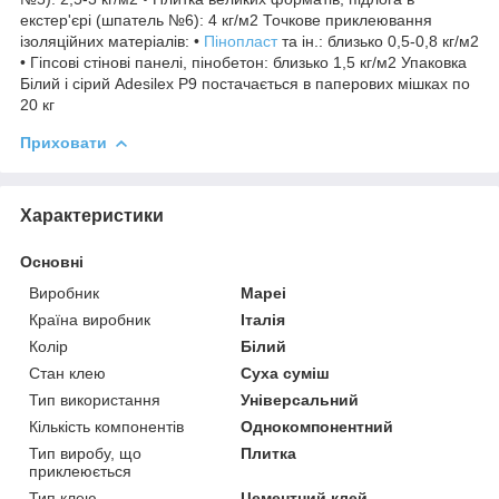
екстер'єрі (шпатель №6): 4 кг/м2 Точкове приклеювання
ізоляційних матеріалів: •
Пінопласт
та ін.: близько 0,5-0,8 кг/м2
• Гіпсові стінові панелі, пінобетон: близько 1,5 кг/м2 Упаковка
Білий і сірий Adesilex P9 постачається в паперових мішках по
20 кг
Приховати
Характеристики
Основні
Виробник
Mapei
Країна виробник
Італія
Колір
Білий
Стан клею
Суха суміш
Тип використання
Універсальний
Кількість компонентів
Однокомпонентний
Тип виробу, що
Плитка
приклеюється
Тип клею
Цементний клей