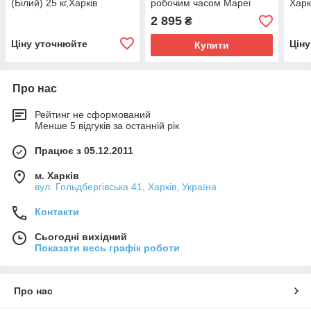
(Білий) 25 кг,Харків
робочим часом Mapei
Харк
Ultralite S2 White/білий
2 895
₴
Ціну уточнюйте
Цін
Купити
Про нас
Рейтинг не сформований
Менше 5 відгуків за останній рік
Працює з 05.12.2011
м. Харків
вул. Гольдбергівська 41, Харків, Україна
Контакти
Сьогодні вихідний
Показати весь графік роботи
Про нас