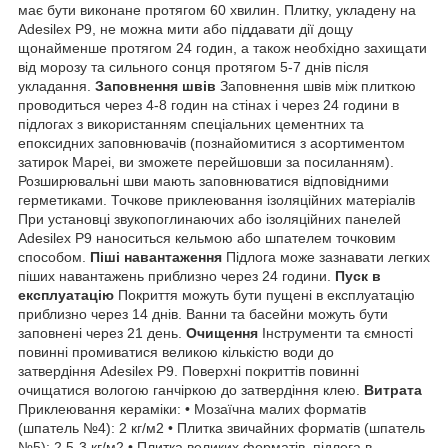
має бути виконане протягом 60 хвилин. Плитку, укладену на
Adesilex P9, не можна мити або піддавати дії дощу
щонайменше протягом 24 годин, а також необхідно захищати
від морозу та сильного сонця протягом 5-7 днів після
укладання.
Заповнення швів
Заповнення швів між плиткою
проводиться через 4-8 годин на стінах і через 24 години в
підлогах з використанням спеціальних цементних та
епоксидних заповнювачів (познайомитися з асортиментом
затирок Mapei, ви зможете перейшовши за посиланням).
Розширювальні шви мають заповнюватися відповідними
герметиками.
Точкове приклеювання ізоляційних матеріалів
При установці звукопоглинаючих або ізоляційних панелей
Adesilex P9 наноситься кельмою або шпателем точковим
способом.
Піші навантаження
Підлога може зазнавати легких
піших навантажень приблизно через 24 години.
Пуск в
експлуатацію
Покриття можуть бути пущені в експлуатацію
приблизно через 14 днів. Ванни та басейни можуть бути
заповнені через 21 день.
Очищення
Інструменти та ємності
повинні промиватися великою кількістю води до
затвердіння Adesilex P9. Поверхні покриттів повинні
очищатися вологою ганчіркою до затвердіння клею.
Витрата
Приклеювання кераміки: • Мозаїчна малих форматів
(шпатель №4): 2 кг/м2 • Плитка звичайних форматів (шпатель
№5): 2,5-3 кг/м2 • Плитка великих форматів, підлога в