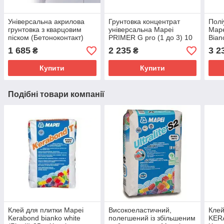
Універсальна акрилова
Грунтовка концентрат
Полі
грунтовка з кварцовим
універсальна Mapei
Map
піском (Бетоноконтакт)
PRIMER G pro (1 до 3) 10
Bian
Mapei Eco Prim Grip 5 кг
л , Харків
1 685
2 235
3 2
₴
₴
Купити
Купити
Подібні товари компанії
Клей для плитки Mapei
Високоеластичний,
Клей
Kerabond bianko white
полегшений із збільшеним
KERA