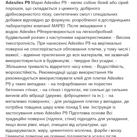
Adesilex P9
Mapei Adesilex P9 - являє собою білий або сірий
порошок, що складається з цементу, добірного
дрібнозернистого піску, синтетичних смол і спеціальних
добавок відповідно до формули, розробленої в дослідницьких
лабораторіях компанії MAPEI. Після змішування з
водою Adesilex P9перетворюється на легкообробний
будівельний розчин з наступними характеристиками:
- Висока
тиксотропність. При нанесенні Adesilex P9 на вертикальні
поверхні не спостерігається обповзання плитки, у тому числі і
важкої; - відмінне прилягання до всіх матеріалів, які зазвичай
використовуються в будівництві; - твердне без усадки; -
Збільшена тривалість відкритого часу клею; - Водостійкість,
морозостійкість.
Рекомендації щодо використання Не
рекомендується використовувати клей для плитки Adesilex
P9 у таких випадках: - на пофарбованих чи пористих
бетонних стінах; - на стінах і підлогах, які схильні до сильних
вигинів або вібрації (дерево, фіброцемент та ін.); - на
металевих поверхнях; - для укладання плитки у випадках, де
потрібна товщина шару клею понад 5 мм.
Інструкція із
застосування клею Adesilex P9 Підготовка основи Всі
традиційні поверхні (підлоги, стіни) підходять для укладання,
якщо вони рівні, міцні, очищені від штукатурки, що
відшарувалася, жиру, цементного молочка, фарби і воску.
Цементні поверхні не повинні піддаватися усадці після