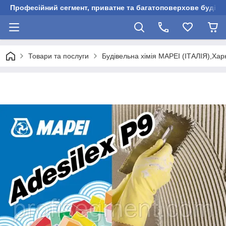
Професійний сегмент, приватне та багатоповерхове будівни
Товари та послуги
Будівельна хімія MAPEI (ІТАЛІЯ),Харк