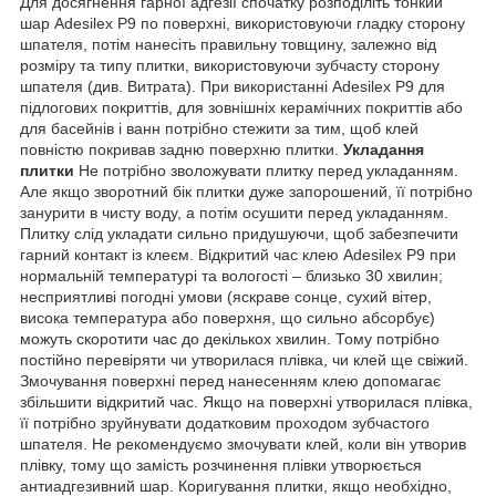
Для досягнення гарної адгезії спочатку розподіліть тонкий
шар Adesilex P9 по поверхні, використовуючи гладку сторону
шпателя, потім нанесіть правильну товщину, залежно від
розміру та типу плитки, використовуючи зубчасту сторону
шпателя (див. Витрата).
При використанні Adesilex P9 для
підлогових покриттів, для зовнішніх керамічних покриттів або
для басейнів і ванн потрібно стежити за тим, щоб клей
повністю покривав задню поверхню плитки.
Укладання
плитки
Не потрібно зволожувати плитку перед укладанням.
Але якщо зворотний бік плитки дуже запорошений, її потрібно
занурити в чисту воду, а потім осушити перед укладанням.
Плитку слід укладати сильно придушуючи, щоб забезпечити
гарний контакт із клеєм. Відкритий час клею Adesilex P9 при
нормальній температурі та вологості – близько 30 хвилин;
несприятливі погодні умови (яскраве сонце, сухий вітер,
висока температура або поверхня, що сильно абсорбує)
можуть скоротити час до декількох хвилин. Тому потрібно
постійно перевіряти чи утворилася плівка, чи клей ще свіжий.
Змочування поверхні перед нанесенням клею допомагає
збільшити відкритий час.
Якщо на поверхні утворилася плівка,
її потрібно зруйнувати додатковим проходом зубчастого
шпателя. Не рекомендуємо змочувати клей, коли він утворив
плівку, тому що замість розчинення плівки утворюється
антиадгезивний шар. Коригування плитки, якщо необхідно,