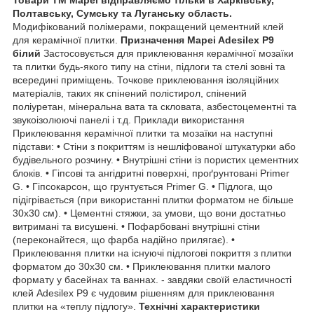
Полтавську, Сумську та Луганську область.
Модифікований полімерами, покращений цементний клей
для керамічної плитки.
Призначення Mapei Adesilex P9
білий
Застосовується для приклеювання керамічної мозаїки
та плитки будь-якого типу на стіни, підлоги та стелі зовні та
всередині приміщень. Точкове приклеювання ізоляційних
матеріалів, таких як спінений полістирол, спінений
поліуретан, мінеральна вата та скловата, азбестоцементні та
звукоізолюючі панелі і т.д.
Приклади використання
Приклеювання керамічної плитки та мозаїки на наступні
підстави: • Стіни з покриттям із нешліфованої штукатурки або
будівельного розчину. • Внутрішні стіни із пористих цементних
блоків. • Гіпсові та ангідритні поверхні, проґрунтовані Primer
G. • Гіпсокарсон, що грунтується Primer G. • Підлога, що
підігрівається (при використанні плитки форматом не більше
30х30 см). • Цементні стяжки, за умови, що вони достатньо
витримані та висушені. • Пофарбовані внутрішні стіни
(переконайтеся, що фарба надійно прилягає). •
Приклеювання плитки на існуючі підлогові покриття з плитки
форматом до 30х30 см. • Приклеювання плитки малого
формату у басейнах та ваннах.
-
завдяки своїй еластичності
клей Adesilex P9 є чудовим рішенням для приклеювання
плитки на «теплу підлогу».
Технічні характеристики