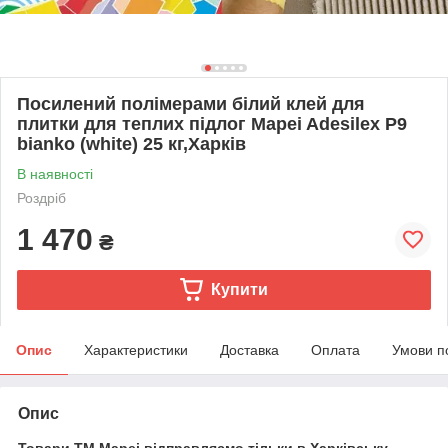
Посилений полімерами білий клей для
плитки для теплих підлог Mapei Adesilex P9
bianko (white) 25 кг,Харків
В наявності
Роздріб
1 470
₴
Купити
Опис
Характеристики
Доставка
Оплата
Умови п
Опис
Товари ТМ Mapei відправляємо тільки в Харківську,