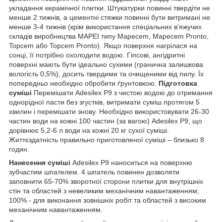
укладання керамічної плитки. Штукатурки повинні твердіти не
менше 2 тижнів, а цементні стяжки повинні бути витримані не
менше 3-4 тижнів (крім використання спеціальних в'яжучих
складів виробництва MAPEI типу Mapecem, Mapecem Pronto,
Topcem або Topcem Pronto). Якщо поверхня нагрілася на
сонці, її потрібно охолодити водою.
Гіпсові, ангідритні
поверхні мають бути ідеально сухими (гранична залишкова
вологість 0,5%), досить твердими та очищеними від пилу. Їх
попередньо необхідно обробити ґрунтовкою.
Підготовка
суміші
Перемішати Adesilex P9 з чистою водою до отримання
однорідної пасти без згустків, витримати суміш протягом 5
хвилин і перемішати знову. Необхідно використовувати 26-30
частин води на кожні 100 частин (за вагою) Adesilex P9, що
дорівнює 5,2-6 л води на кожні 20 кг сухої суміші.
Життєздатність правильно приготовленої суміші – близько 8
годин.
Нанесення суміші
Adesilex P9 наноситься на поверхню
зубчастим шпателем. 4 шпатель повинен дозволяти
заповнити 65-70% зворотної сторони плитки для внутрішніх
стін та областей з невеликим механічним навантаженням;
100% - для виконання зовнішніх робіт та областей з високим
механічним навантаженням.