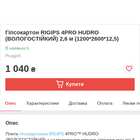
Гіпсокартон RIGIPS 4PRO HUDRO
(ВОЛОГОСТІЙКИЙ) 2,6 м (1200*2600*12,5)
В наявності
Роздріб
1 040
₴
Купити
Опис
Характеристики
Доставка
Оплата
Умови п
Опис
Плита
гіпсокартонна RIGIPS
4PRO™ HUDRO
(ВОЛОГОСТІЙКИЙ) з надрукованою мірною стрічкою має всі 4