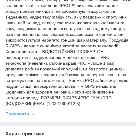
сплощені краї. Технологія 4PRO ™ виключає виконання
отвору поперечних швів, не забезпечуючи жорсткості в
з'єднаннях, надає таку ж міцність, як у поздовжніх сполучних
швах, цей же вид, велику економію шпаклювальної маси та
часу, поздовжні та поперечні сполучні шви в одному кроці, у
разі нанесення шпаклювальних масою всієї площини стіни,
використовується набагато тонший шар матеріалу. Продукція
RIGIPS - давно є синонімом якості та високих технологій.
Характеристики: - ВОДОСТІЙКИЙ ГІПСОКАРТОН; -
гіпсокартон з надрукованою мірною стрічкою; - PRO
технологія (невелика глибина країв PRO – лише 1 мм)
дозволяє робити поздовжні сполучні шви без потовщення; -
армуюча стрічка знаходиться ближче до поверхні шва – шов
витримує вищі навантаження; - Кромка PRO забезпечує дуже
надійні стики гіпсокартонних листів. - RIGIPS не містить
шкідливих для здоров'я речовин, його виробництво не
шкодить природі. РОЗМІРИ: RIGIPS 4PRO ™ HUDRO
(ВОДОЗАХИЩЕНА) (1200*2600*12,5)
Приховати
Характеристики