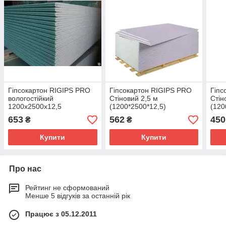
Гіпсокартон RIGIPS PRO
Гіпсокартон RIGIPS PRO
Гіпс
вологостійкий
Стіновий 2,5 м
Стін
1200x2500x12,5
(1200*2500*12,5)
(120
653
562
450
₴
₴
Купити
Купити
Про нас
Рейтинг не сформований
Менше 5 відгуків за останній рік
Працює з 05.12.2011