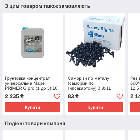
З цим товаром також замовляють
Грунтовка концентрат
Саморізи по металу
Реві
універсальна Mapei
(саморізи по
600*
PRIMER G pro (1 до 3) 10
гипсакартону) 3,9х11
12,5
л , Харків
RIGIPS (Saint-Gobain),
2 235
83
2 1
₴
₴
упаковка 100 шт.
Купити
Купити
Подібні товари компанії