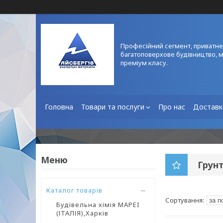
Професійний сегмент, приватне
багатоповерхове будівництво, 
преміум класу.
Головна
Товари та послуги
Про нас
Доставк
Грунт
Каталог товарів
Будівельна хімія MAPEI
(ІТАЛІЯ),Харків