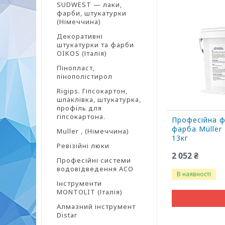
SUDWEST — лаки,
фарби, штукатурки
(Німеччина)
Декоративні
штукатурки та фарби
OIKOS (Італія)
Пінопласт,
пінополістирол
Rigips. Гіпсокартон,
шпаклівка, штукатурка,
профіль для
гіпсокартона.
Професійна 
фарба Müller
Muller , (Німеччина)
13кг
Ревізійні люки
2 052 ₴
Професійні системи
водовідведення ACO
В наявності
Інструменти
MONTOLIT (Італія)
Алмазний інструмент
Distar