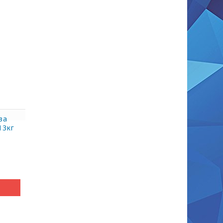
ва
13кг