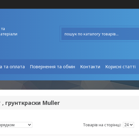
 та
матеріали
а та оплата
Повернення та обмін
Контакти
Корисні статті
 , грунткраски Muller