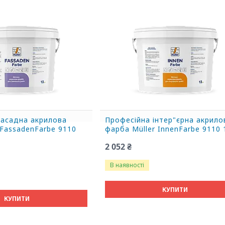
фасадна акрилова
Професійна інтер"єрна акрило
 FassadenFarbe 9110
фарба Müller InnenFarbe 9110 
2 052 ₴
В наявності
КУПИТИ
КУПИТИ