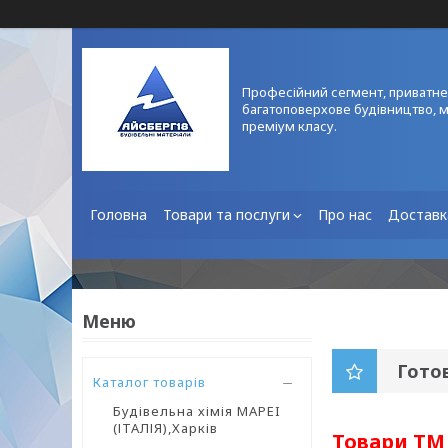
Професійний сегмент, приватне
багатоповерхове будівництво, 
преміум класу.
Головна
Товари та послуги
Про нас
Доставк
Готов
Каталог товарів
Будівельна хімія MAPEI
(ІТАЛІЯ),Харків
Товари ТМ 