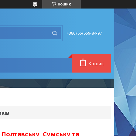
Кошик
+380 (66) 559-84-97
Кошик
рків
, Полтавську, Сумську та