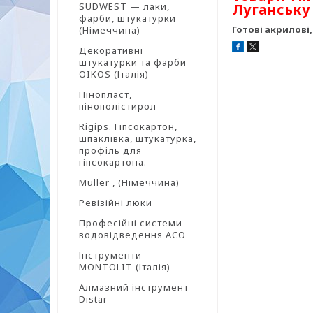
SUDWEST — лаки,
Луганську 
фарби, штукатурки
Готові акрилові
(Німеччина)
Декоративні
штукатурки та фарби
OIKOS (Італія)
Пінопласт,
пінополістирол
Rigips. Гіпсокартон,
шпаклівка, штукатурка,
профіль для
гіпсокартона.
Muller , (Німеччина)
Ревізійні люки
Професійні системи
водовідведення ACO
Інструменти
MONTOLIT (Італія)
Алмазний інструмент
Distar