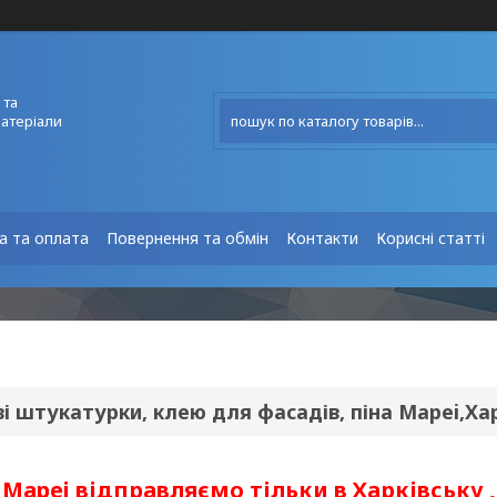
 та
матеріали
а та оплата
Повернення та обмін
Контакти
Корисні статті
і штукатурки, клею для фасадів, піна Mapei,Ха
Mapei відправляємо тільки в Харківську 