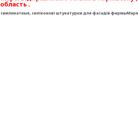
область .
, сииликатные, силіконові штукатурки для фасадів фирмыМаре