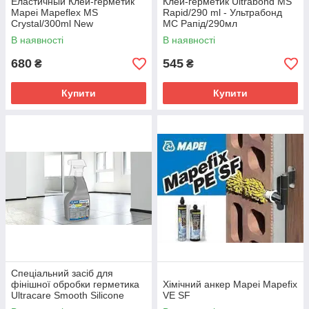
Еластичный Клей-герметик
Клей-герметик Ultrabond MS
Mapei Mapeflex MS
Rapid/290 ml - Ультрабонд
Crystal/300ml New
МС Рапід/290мл
В наявності
В наявності
680
545
₴
₴
Купити
Купити
Спеціальний засіб для
фінішної обробки герметика
Хімічний анкер Mapei Mapefix
Ultracare Smooth Silicone
VE SF
Spray/0.75lt