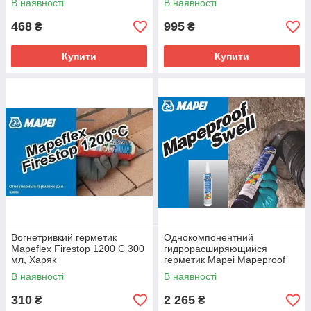
В наявності
В наявності
468
995
₴
₴
Купити
Купити
Вогнетривкий герметик
Однокомпонентний
Mapeflex Firestop 1200 C 300
гидрорасширяющийся
мл, Харяк
герметик Mapei Mapeproof
Swell 0.32 кг,Харків
В наявності
В наявності
310
2 265
₴
₴